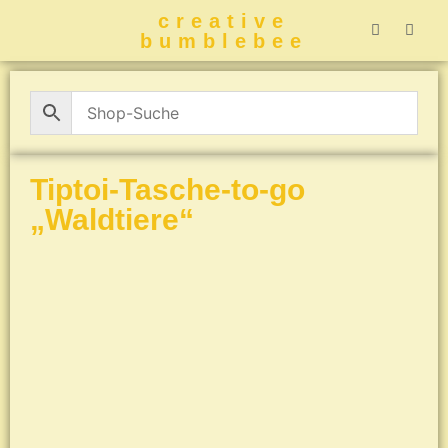
creative
bumblebee
Hummelbuch-
Hummelbuch-
Hummelbuch
Hummelbu
CreativeBumblebee 
Tiptoi-Tasche-to-go
„Waldtiere“