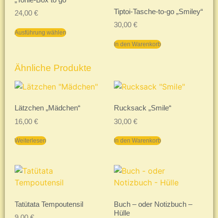
Tiptoi-Tasche-to-go „Smiley“
24,00
€
30,00
€
Ausführung wählen
In den Warenkorb
Ähnliche Produkte
Lätzchen „Mädchen“
Rucksack „Smile“
16,00
€
30,00
€
Weiterlesen
In den Warenkorb
Tatütata Tempoutensil
Buch – oder Notizbuch –
Hülle
9,00
€