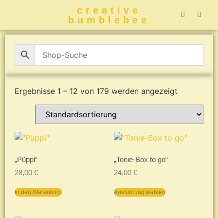
creative
bumblebee
Hummelbuch-
Hummelbuch-
Hummelbuch
Hummelbu
CreativeBumblebee 
Ergebnisse 1 – 12 von 179 werden angezeigt
„Püppi“
„Tonie-Box to go“
28,00
€
24,00
€
In den Warenkorb
Ausführung wählen