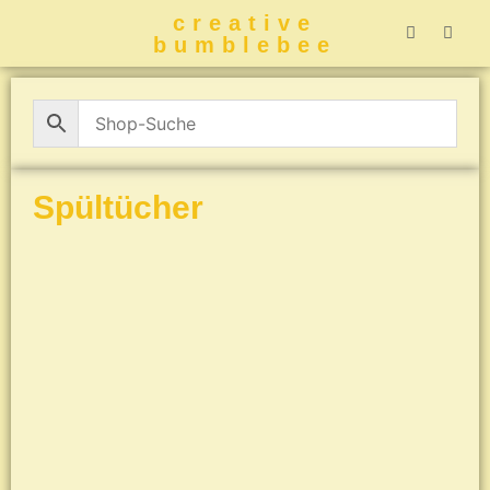
creative
bumblebee
Hummelbuch-
Hummelbuch-
Hummelbuch
Hummelbu
CreativeBumblebee 
Spültücher