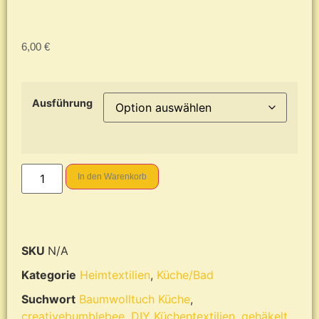
6,00
€
Ausführung
In den Warenkorb
SKU
N/A
Kategorie
Heimtextilien
,
Küche/Bad
Suchwort
Baumwolltuch Küche
,
creativebumblebee
,
DIY Küchentextilien
,
gehäkelt
,