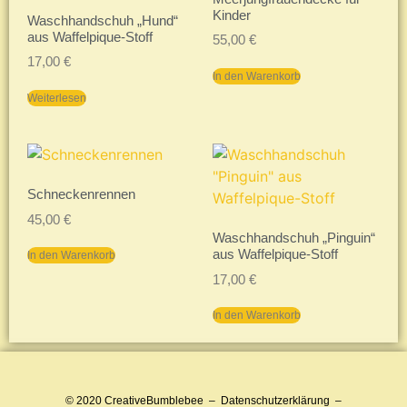
Kinder
Waschhandschuh „Hund“
aus Waffelpique-Stoff
55,00
€
17,00
€
In den Warenkorb
Weiterlesen
Schneckenrennen
45,00
€
Waschhandschuh „Pinguin“
aus Waffelpique-Stoff
In den Warenkorb
17,00
€
In den Warenkorb
© 2020
CreativeBumblebee
–
Datenschutzerklärung
–