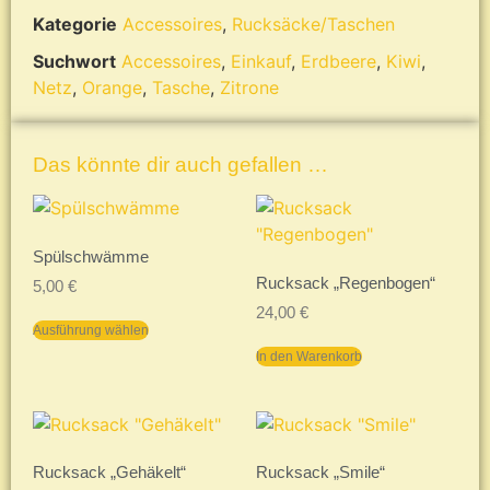
Kategorie
Accessoires
,
Rucksäcke/Taschen
Suchwort
Accessoires
,
Einkauf
,
Erdbeere
,
Kiwi
,
Netz
,
Orange
,
Tasche
,
Zitrone
Das könnte dir auch gefallen …
Spülschwämme
Rucksack „Regenbogen“
5,00
€
24,00
€
Ausführung wählen
In den Warenkorb
Rucksack „Gehäkelt“
Rucksack „Smile“