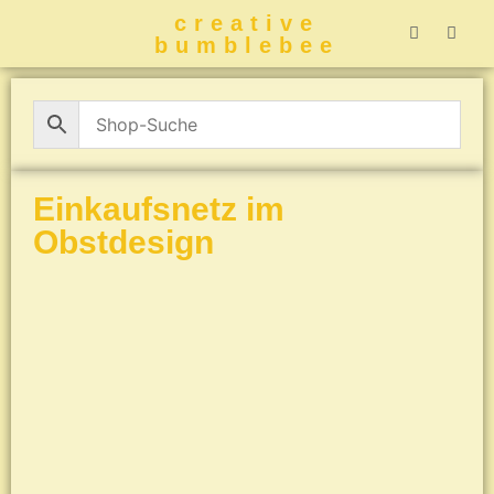
creative
bumblebee
Hummelbuch-
Hummelbuch-
Hummelbuch
Hummelbu
CreativeBumblebee 
Einkaufsnetz im
Obstdesign