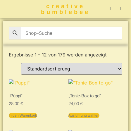
creative
bumblebee
Hummelbuch-
Hummelbuch-
Hummelbuch
Hummelbu
CreativeBumblebee 
Ergebnisse 1 – 12 von 179 werden angezeigt
„Püppi“
„Tonie-Box to go“
28,00
€
24,00
€
In den Warenkorb
Ausführung wählen