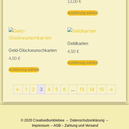
13,00
€
Ausführung wählen
Geldkarten
Geld-Glückwunschkarten
4,50
€
4,50
€
Ausführung wählen
Ausführung wählen
←
1
2
3
4
5
6
…
13
14
15
→
© 2020
CreativeBumblebee
–
Datenschutzerklärung
–
Impressum
–
AGB
–
Zahlung und Versand