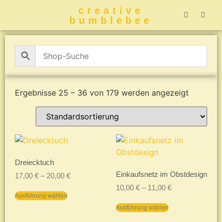
creative
bumblebee
Hummelbuch-
Hummelbuch-
Hummelbuch
Hummelbu
CreativeBumblebee 
Ergebnisse 25 – 36 von 179 werden angezeigt
Dreiecktuch
Einkaufsnetz im Obstdesign
17,00
€
–
20,00
€
10,00
€
–
11,00
€
Ausführung wählen
Ausführung wählen