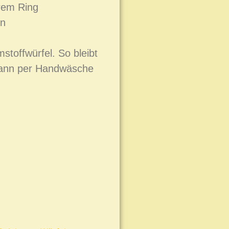
arem Ring
rn
stoffwürfel. So bleibt
 kann per Handwäsche
.