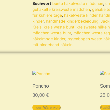
Suchwort
bunte häkelweste mädchen
,
cr
gehäkelte kreisweste mädchen
,
gehäkelt
für kühlere tage
,
häkelweste kinder hand
kinder
,
handmade kinderbekleidung
,
Jack
Kreis
,
kreis weste bunt
,
kreisweste häkeln
mädchen weste bunt
,
mädchen weste re
häkelmode kinder
,
regenbogen weste häk
mit bindeband häkeln
Poncho
Som
30,00
€
25,
In den Warenkorb
Ausfü