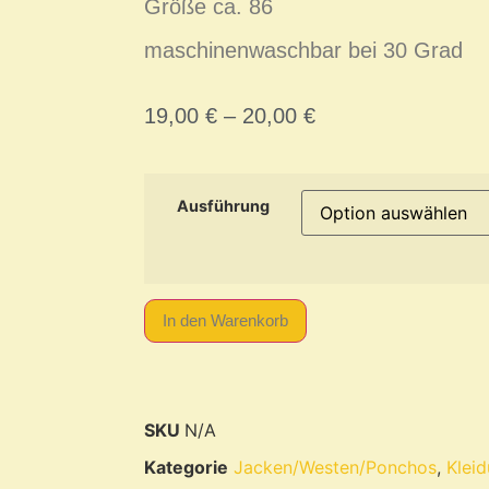
Größe ca. 86
maschinenwaschbar bei 30 Grad
19,00
€
–
20,00
€
Ausführung
In den Warenkorb
SKU
N/A
Kategorie
Jacken/Westen/Ponchos
,
Klei