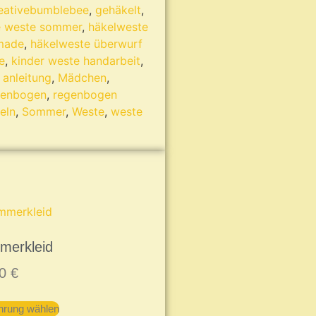
eativebumblebee
,
gehäkelt
,
e weste sommer
,
häkelweste
made
,
häkelweste überwurf
e
,
kinder weste handarbeit
,
 anleitung
,
Mädchen
,
genbogen
,
regenbogen
eln
,
Sommer
,
Weste
,
weste
merkleid
00
€
hrung wählen