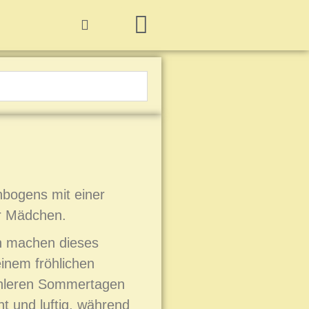
Hummelbuch-Cover
Hummelbuch-Seiten
Hummelbuch-Videos
Hummelbuch-Baukasten
CreativeBumblebee Shop
nbogens mit einer
ür Mädchen.
n machen dieses
einem fröhlichen
kühleren Sommertagen
t und luftig, während