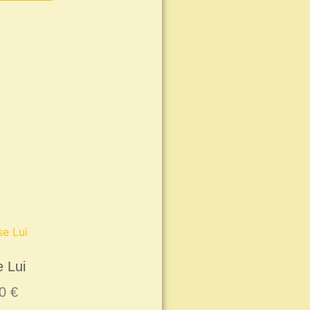
 Lui
00
€