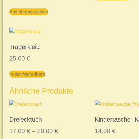
Ausführung wählen
Trägerkleid
25,00
€
In den Warenkorb
Ähnliche Produkte
Dreiecktuch
Kindertasche „K
17,00
€
–
20,00
€
14,00
€