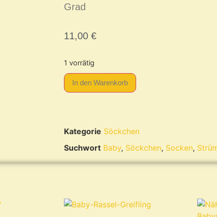
Grad
11,00
€
1 vorrätig
In den Warenkorb
Kategorie
Söckchen
Suchwort
Baby
,
Söckchen
,
Socken
,
Strü