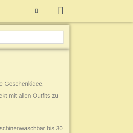
Hummelbuch-Cover
Hummelbuch-Seiten
Hummelbuch-Videos
Hummelbuch-Baukasten
CreativeBumblebee Shop
ne Geschenkidee,
ekt mit allen Outfits zu
schinenwaschbar bis 30