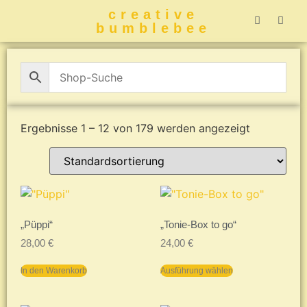
creative
bumblebee
Hummelbuch-
Hummelbuch-
Hummelbuch
Hummelbu
CreativeBumblebee 
Ergebnisse 1 – 12 von 179 werden angezeigt
„Püppi“
„Tonie-Box to go“
28,00
€
24,00
€
In den Warenkorb
Ausführung wählen