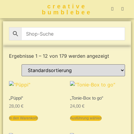
creative
bumblebee
Hummelbuch-
Hummelbuch-
Hummelbuch
Hummelbu
CreativeBumblebee 
Ergebnisse 1 – 12 von 179 werden angezeigt
„Püppi“
„Tonie-Box to go“
28,00
€
24,00
€
In den Warenkorb
Ausführung wählen