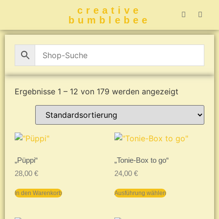
creative
bumblebee
Hummelbuch-
Hummelbuch-
Hummelbuch
Hummelbu
CreativeBumblebee 
Ergebnisse 1 – 12 von 179 werden angezeigt
„Püppi“
„Tonie-Box to go“
28,00
€
24,00
€
In den Warenkorb
Ausführung wählen