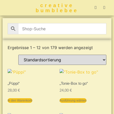
creative
bumblebee
Hummelbuch-
Hummelbuch-
Hummelbuch
Hummelbu
CreativeBumblebee 
Ergebnisse 1 – 12 von 179 werden angezeigt
„Püppi“
„Tonie-Box to go“
28,00
€
24,00
€
In den Warenkorb
Ausführung wählen