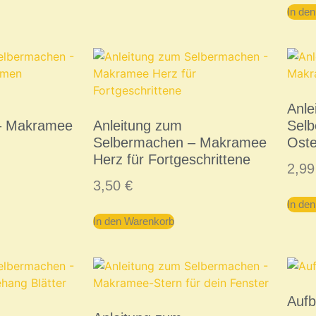
In de
Anle
– Makramee
Anleitung zum
Sel
Selbermachen – Makramee
Oste
Herz für Fortgeschrittene
2,9
3,50
€
In de
In den Warenkorb
Auf