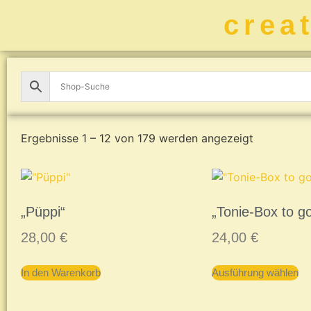
crea
Ergebnisse 1 – 12 von 179 werden angezeigt
„Püppi“
„Tonie-Box to g
28,00
€
24,00
€
In den Warenkorb
Ausführung wählen