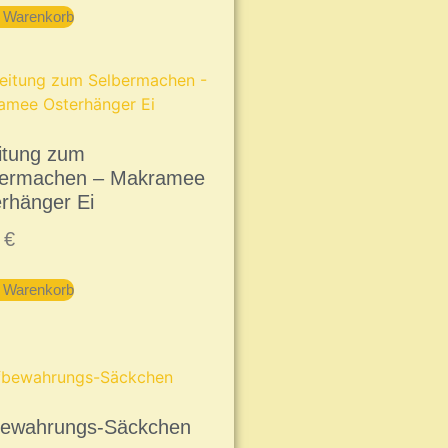
n Warenkorb
itung zum
bermachen – Makramee
rhänger Ei
9
€
n Warenkorb
bewahrungs-Säckchen