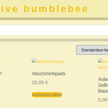
tive bumblebee
o“
Abschminkpads
Anle
15,00
€
Sel
Bau
Ausführung wählen
5,0