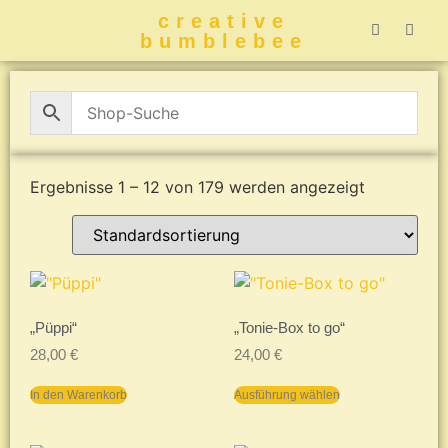
creative
bumblebee
Hummelbuch-
Hummelbuch-
Hummelbuch
Hummelbu
CreativeBumblebee 
Ergebnisse 1 – 12 von 179 werden angezeigt
„Püppi“
„Tonie-Box to go“
28,00
€
24,00
€
In den Warenkorb
Ausführung wählen