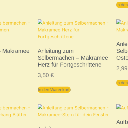
In de
Anle
– Makramee
Anleitung zum
Sel
Selbermachen – Makramee
Oste
Herz für Fortgeschrittene
2,9
3,50
€
In de
In den Warenkorb
Auf