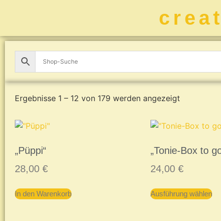
crea
Ergebnisse 1 – 12 von 179 werden angezeigt
„Püppi“
„Tonie-Box to g
28,00
€
24,00
€
In den Warenkorb
Ausführung wählen