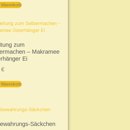
n Warenkorb
itung zum
bermachen – Makramee
rhänger Ei
9
€
n Warenkorb
bewahrungs-Säckchen