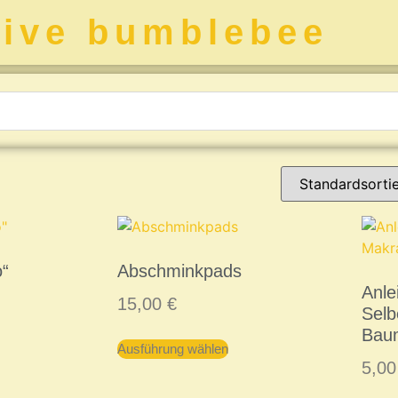
tive bumblebee
o“
Abschminkpads
Anle
15,00
€
Sel
Bau
Ausführung wählen
5,0