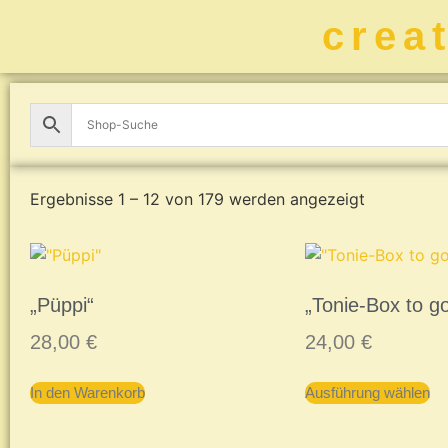
crea
Ergebnisse 1 – 12 von 179 werden angezeigt
„Püppi“
„Tonie-Box to g
28,00
€
24,00
€
In den Warenkorb
Ausführung wählen