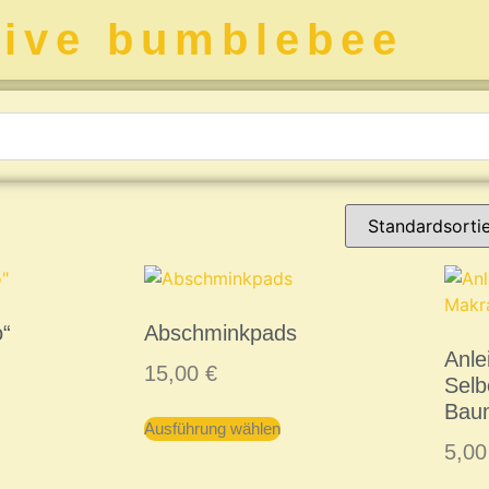
tive bumblebee
o“
Abschminkpads
Anle
15,00
€
Sel
Bau
Ausführung wählen
5,0