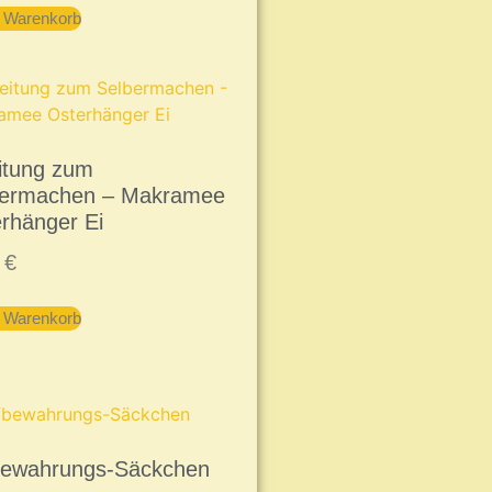
n Warenkorb
itung zum
bermachen – Makramee
rhänger Ei
9
€
n Warenkorb
bewahrungs-Säckchen