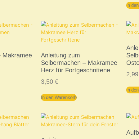
In de
Anle
– Makramee
Anleitung zum
Sel
Selbermachen – Makramee
Oste
Herz für Fortgeschrittene
2,9
3,50
€
In de
In den Warenkorb
Auf