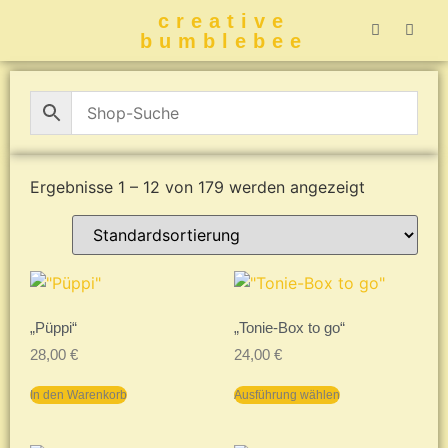
creative
bumblebee
Hummelbuch-
Hummelbuch-
Hummelbuch
Hummelbu
CreativeBumblebee 
Ergebnisse 1 – 12 von 179 werden angezeigt
„Püppi“
„Tonie-Box to go“
28,00
€
24,00
€
In den Warenkorb
Ausführung wählen