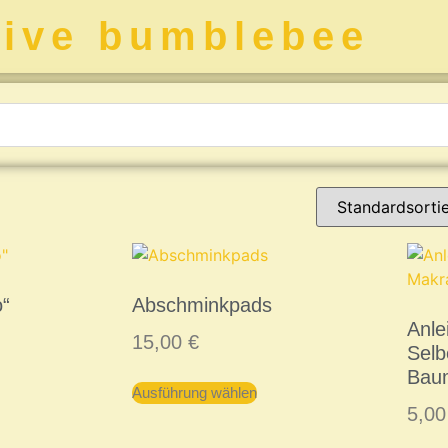
tive bumblebee
o“
Abschminkpads
Anle
15,00
€
Sel
Bau
Ausführung wählen
5,0