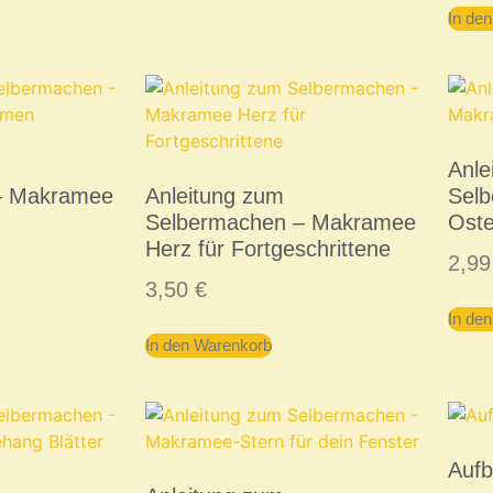
In de
Anle
– Makramee
Anleitung zum
Sel
Selbermachen – Makramee
Oste
Herz für Fortgeschrittene
2,9
3,50
€
In de
In den Warenkorb
Auf