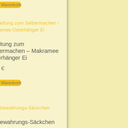
n Warenkorb
itung zum
bermachen – Makramee
rhänger Ei
9
€
n Warenkorb
bewahrungs-Säckchen