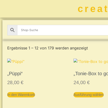
crea
Ergebnisse 1 – 12 von 179 werden angezeigt
„Püppi“
„Tonie-Box to g
28,00
€
24,00
€
In den Warenkorb
Ausführung wählen