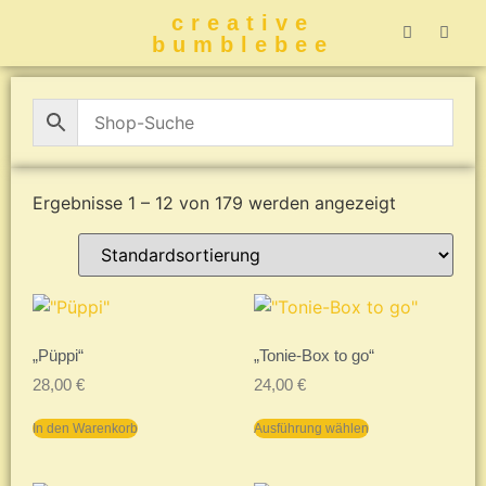
creative
bumblebee
Hummelbuch-
Hummelbuch-
Hummelbuch
Hummelbu
CreativeBumblebee 
Ergebnisse 1 – 12 von 179 werden angezeigt
„Püppi“
„Tonie-Box to go“
28,00
€
24,00
€
In den Warenkorb
Ausführung wählen