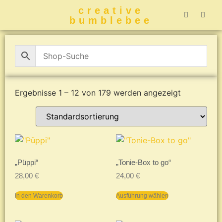
creative
bumblebee
Hummelbuch-
Hummelbuch-
Hummelbuch
Hummelbu
CreativeBumblebee 
Ergebnisse 1 – 12 von 179 werden angezeigt
„Püppi“
„Tonie-Box to go“
28,00
€
24,00
€
In den Warenkorb
Ausführung wählen