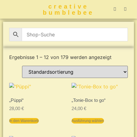
creative
bumblebee
Hummelbuch-
Hummelbuch-
Hummelbuch
Hummelbu
CreativeBumblebee 
Ergebnisse 1 – 12 von 179 werden angezeigt
„Püppi“
„Tonie-Box to go“
28,00
€
24,00
€
In den Warenkorb
Ausführung wählen