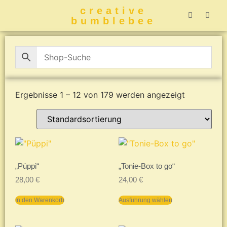
creative
bumblebee
Hummelbuch-
Hummelbuch-
Hummelbuch
Hummelbu
CreativeBumblebee 
Ergebnisse 1 – 12 von 179 werden angezeigt
„Püppi“
„Tonie-Box to go“
28,00
€
24,00
€
In den Warenkorb
Ausführung wählen