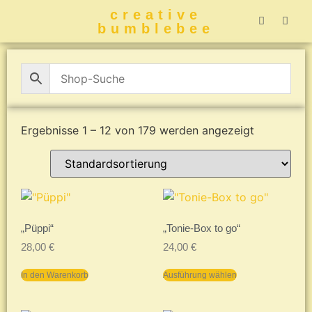
creative
bumblebee
Hummelbuch-
Hummelbuch-
Hummelbuch
Hummelbu
CreativeBumblebee 
Ergebnisse 1 – 12 von 179 werden angezeigt
„Püppi“
„Tonie-Box to go“
28,00
€
24,00
€
In den Warenkorb
Ausführung wählen