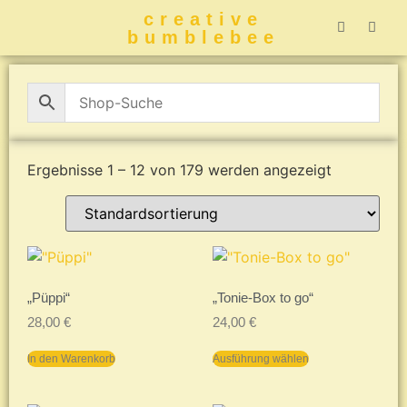
creative
bumblebee
Hummelbuch-
Hummelbuch-
Hummelbuch
Hummelbu
CreativeBumblebee 
Ergebnisse 1 – 12 von 179 werden angezeigt
„Püppi“
„Tonie-Box to go“
28,00
€
24,00
€
In den Warenkorb
Ausführung wählen