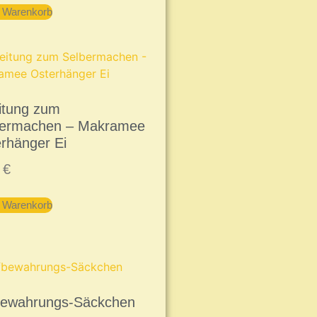
n Warenkorb
itung zum
bermachen – Makramee
rhänger Ei
9
€
n Warenkorb
bewahrungs-Säckchen