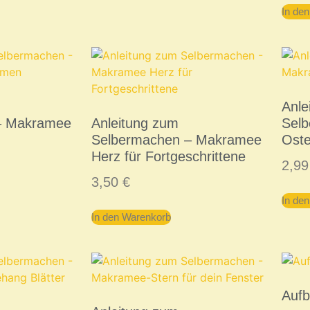
In de
Anle
– Makramee
Anleitung zum
Sel
Selbermachen – Makramee
Oste
Herz für Fortgeschrittene
2,9
3,50
€
In de
In den Warenkorb
Auf