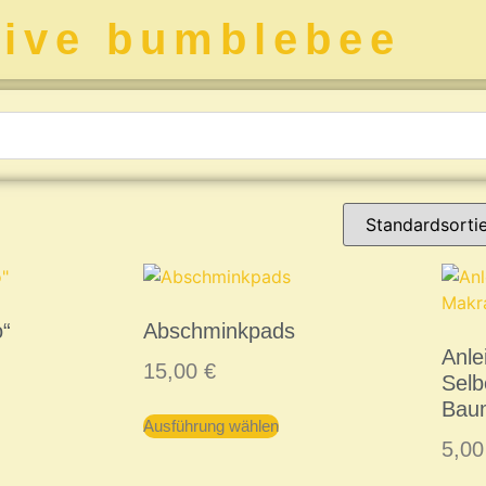
tive bumblebee
o“
Abschminkpads
Anle
15,00
€
Sel
Bau
Ausführung wählen
5,0