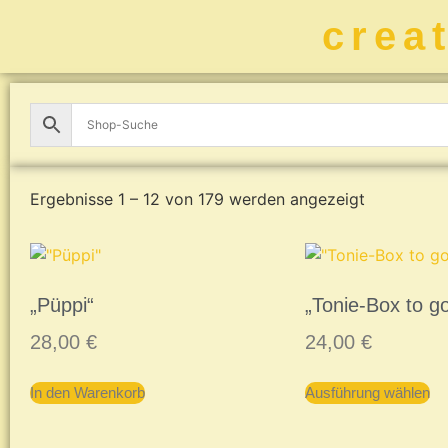
crea
Ergebnisse 1 – 12 von 179 werden angezeigt
„Püppi“
„Tonie-Box to g
28,00
€
24,00
€
In den Warenkorb
Ausführung wählen