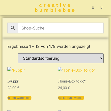
creative
bumblebee
Hummelbuch-
Hummelbuch-
Hummelbuch
Hummelbu
CreativeBumblebee 
Ergebnisse 1 – 12 von 179 werden angezeigt
„Püppi“
„Tonie-Box to go“
28,00
€
24,00
€
In den Warenkorb
Ausführung wählen