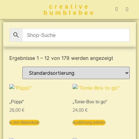
creative
bumblebee
Hummelbuch-
Hummelbuch-
Hummelbuch
Hummelbu
CreativeBumblebee 
Ergebnisse 1 – 12 von 179 werden angezeigt
„Püppi“
„Tonie-Box to go“
28,00
€
24,00
€
In den Warenkorb
Ausführung wählen