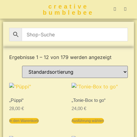
creative
bumblebee
Hummelbuch-
Hummelbuch-
Hummelbuch
Hummelbu
CreativeBumblebee 
Ergebnisse 1 – 12 von 179 werden angezeigt
„Püppi“
„Tonie-Box to go“
28,00
€
24,00
€
In den Warenkorb
Ausführung wählen