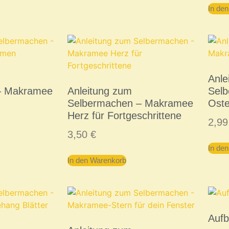
In de
Anle
– Makramee
Anleitung zum
Sel
Selbermachen – Makramee
Oste
Herz für Fortgeschrittene
2,9
3,50
€
In de
In den Warenkorb
Auf