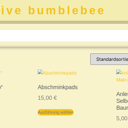
tive bumblebee
o“
Abschminkpads
Anle
15,00
€
Sel
Bau
Ausführung wählen
5,0