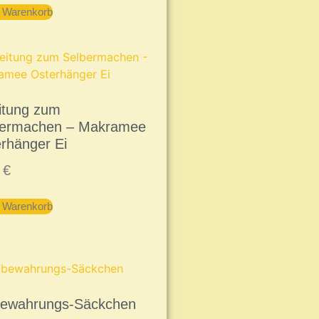
n Warenkorb
itung zum
bermachen – Makramee
rhänger Ei
9
€
n Warenkorb
bewahrungs-Säckchen