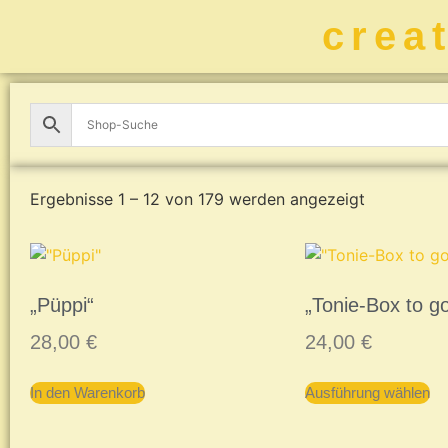
crea
Ergebnisse 1 – 12 von 179 werden angezeigt
„Püppi“
„Tonie-Box to g
28,00
€
24,00
€
In den Warenkorb
Ausführung wählen