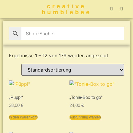
creative
bumblebee
Hummelbuch-
Hummelbuch-
Hummelbuch
Hummelbu
CreativeBumblebee 
Ergebnisse 1 – 12 von 179 werden angezeigt
„Püppi“
„Tonie-Box to go“
28,00
€
24,00
€
In den Warenkorb
Ausführung wählen