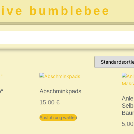
tive bumblebee
o“
Abschminkpads
Anle
15,00
€
Sel
Bau
Ausführung wählen
5,0