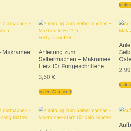
In de
Anle
– Makramee
Anleitung zum
Sel
Selbermachen – Makramee
Oste
Herz für Fortgeschrittene
2,9
3,50
€
In de
In den Warenkorb
Auf