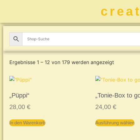
crea
Ergebnisse 1 – 12 von 179 werden angezeigt
„Püppi“
„Tonie-Box to g
28,00
€
24,00
€
In den Warenkorb
Ausführung wählen