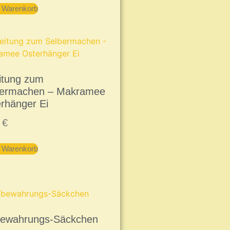
n Warenkorb
itung zum
bermachen – Makramee
rhänger Ei
9
€
n Warenkorb
bewahrungs-Säckchen