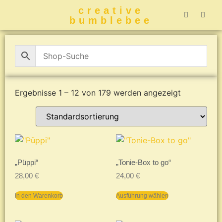
creative
bumblebee
Hummelbuch-
Hummelbuch-
Hummelbuch
Hummelbu
CreativeBumblebee 
Ergebnisse 1 – 12 von 179 werden angezeigt
„Püppi“
„Tonie-Box to go“
28,00
€
24,00
€
In den Warenkorb
Ausführung wählen