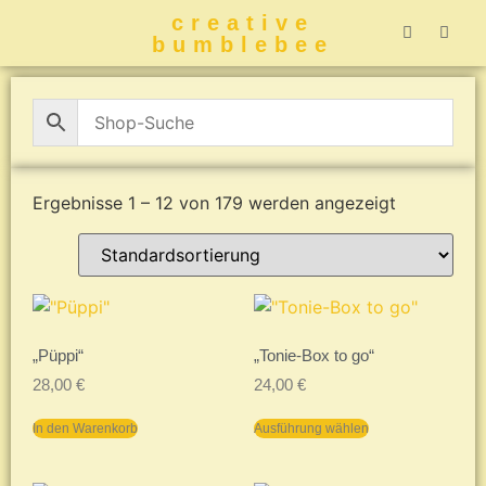
creative
bumblebee
Hummelbuch-
Hummelbuch-
Hummelbuch
Hummelbu
CreativeBumblebee 
Ergebnisse 1 – 12 von 179 werden angezeigt
„Püppi“
„Tonie-Box to go“
28,00
€
24,00
€
In den Warenkorb
Ausführung wählen