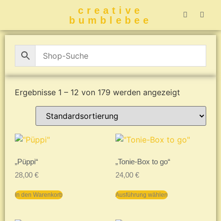
creative
bumblebee
Hummelbuch-
Hummelbuch-
Hummelbuch
Hummelbu
CreativeBumblebee 
Ergebnisse 1 – 12 von 179 werden angezeigt
„Püppi“
„Tonie-Box to go“
28,00
€
24,00
€
In den Warenkorb
Ausführung wählen