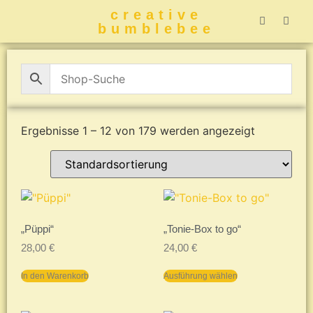
creative
bumblebee
Hummelbuch-
Hummelbuch-
Hummelbuch
Hummelbu
CreativeBumblebee 
Ergebnisse 1 – 12 von 179 werden angezeigt
„Püppi“
„Tonie-Box to go“
28,00
€
24,00
€
In den Warenkorb
Ausführung wählen