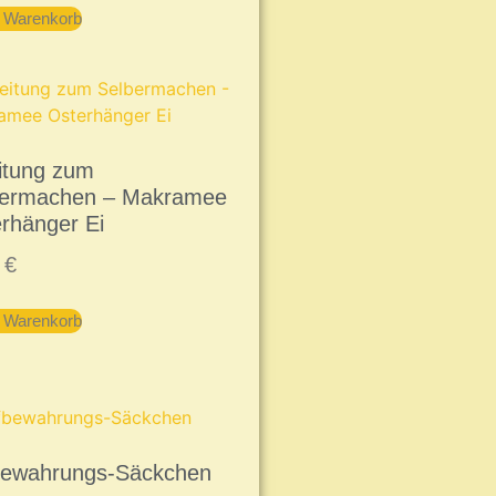
n Warenkorb
itung zum
bermachen – Makramee
rhänger Ei
9
€
n Warenkorb
bewahrungs-Säckchen