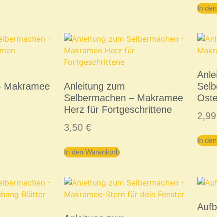
In de
Anle
– Makramee
Anleitung zum
Sel
Selbermachen – Makramee
Oste
Herz für Fortgeschrittene
2,9
3,50
€
In de
In den Warenkorb
Auf