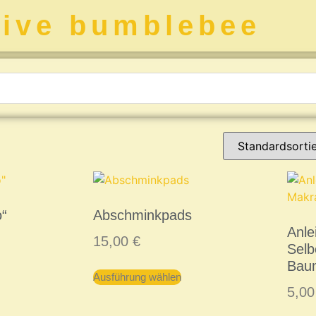
tive bumblebee
o“
Abschminkpads
Anle
15,00
€
Sel
Bau
Ausführung wählen
5,0