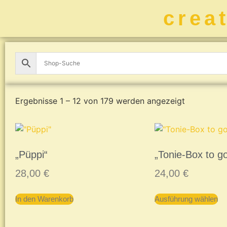
crea
Ergebnisse 1 – 12 von 179 werden angezeigt
„Püppi“
„Tonie-Box to g
28,00
€
24,00
€
In den Warenkorb
Ausführung wählen