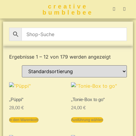
creative
bumblebee
Hummelbuch-
Hummelbuch-
Hummelbuch
Hummelbu
CreativeBumblebee 
Ergebnisse 1 – 12 von 179 werden angezeigt
„Püppi“
„Tonie-Box to go“
28,00
€
24,00
€
In den Warenkorb
Ausführung wählen