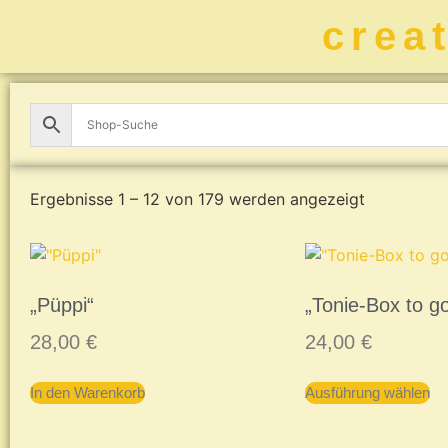
crea
Ergebnisse 1 – 12 von 179 werden angezeigt
„Püppi“
„Tonie-Box to g
28,00
€
24,00
€
In den Warenkorb
Ausführung wählen