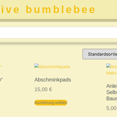
tive bumblebee
o“
Abschminkpads
Anle
15,00
€
Sel
Bau
Ausführung wählen
5,0