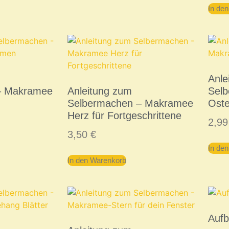
In de
Anle
– Makramee
Anleitung zum
Sel
Selbermachen – Makramee
Oste
Herz für Fortgeschrittene
2,9
3,50
€
In de
In den Warenkorb
Auf