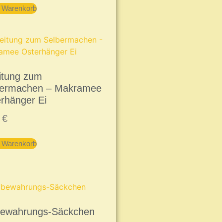
n Warenkorb
itung zum
bermachen – Makramee
rhänger Ei
9
€
n Warenkorb
bewahrungs-Säckchen