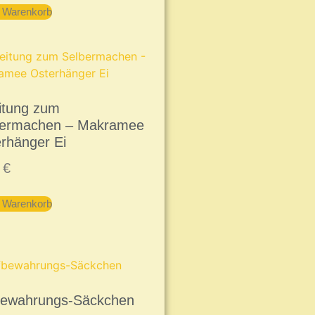
n Warenkorb
itung zum
bermachen – Makramee
rhänger Ei
9
€
n Warenkorb
bewahrungs-Säckchen