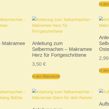
In de
Anle
– Makramee
Anleitung zum
Sel
Selbermachen – Makramee
Oste
Herz für Fortgeschrittene
2,9
3,50
€
In de
In den Warenkorb
Auf