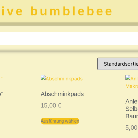
tive bumblebee
o“
Abschminkpads
Anle
15,00
€
Sel
Bau
Ausführung wählen
5,0