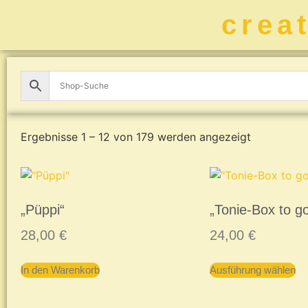
crea
Ergebnisse 1 – 12 von 179 werden angezeigt
„Püppi“
„Tonie-Box to g
28,00
€
24,00
€
In den Warenkorb
Ausführung wählen