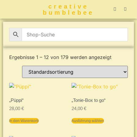
creative
bumblebee
Hummelbuch-
Hummelbuch-
Hummelbuch
Hummelbu
CreativeBumblebee 
Ergebnisse 1 – 12 von 179 werden angezeigt
„Püppi“
„Tonie-Box to go“
28,00
€
24,00
€
In den Warenkorb
Ausführung wählen