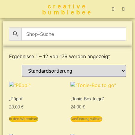
creative
bumblebee
Hummelbuch-
Hummelbuch-
Hummelbuch
Hummelbu
CreativeBumblebee 
Ergebnisse 1 – 12 von 179 werden angezeigt
„Püppi“
„Tonie-Box to go“
28,00
€
24,00
€
In den Warenkorb
Ausführung wählen