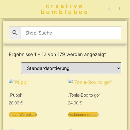
creative
bumblebee
Hummelbuch-
Hummelbuch-
Hummelbuch
Hummelbu
CreativeBumblebee 
Ergebnisse 1 – 12 von 179 werden angezeigt
„Püppi“
„Tonie-Box to go“
28,00
€
24,00
€
In den Warenkorb
Ausführung wählen