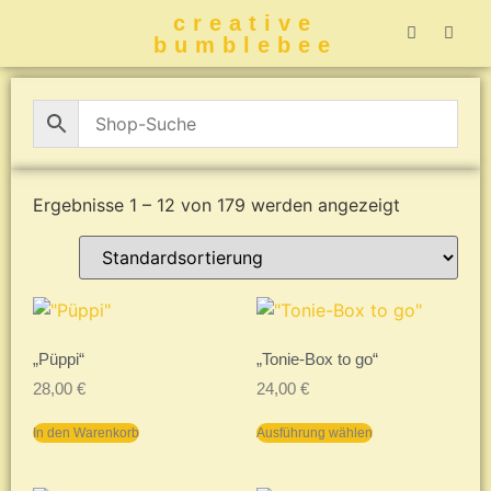
creative
bumblebee
Hummelbuch-
Hummelbuch-
Hummelbuch
Hummelbu
CreativeBumblebee 
Ergebnisse 1 – 12 von 179 werden angezeigt
„Püppi“
„Tonie-Box to go“
28,00
€
24,00
€
In den Warenkorb
Ausführung wählen