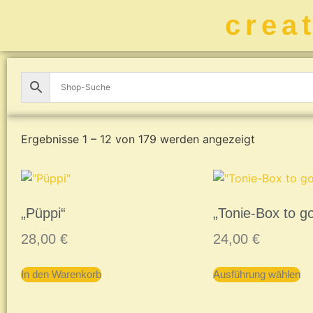
crea
Ergebnisse 1 – 12 von 179 werden angezeigt
„Püppi“
„Tonie-Box to g
28,00
€
24,00
€
In den Warenkorb
Ausführung wählen