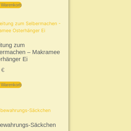
n Warenkorb
itung zum
bermachen – Makramee
rhänger Ei
9
€
n Warenkorb
bewahrungs-Säckchen