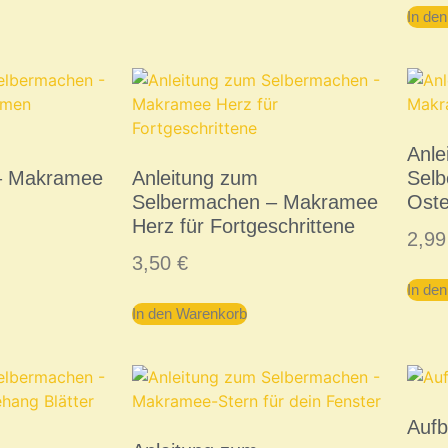
In de
Anle
– Makramee
Anleitung zum
Sel
Selbermachen – Makramee
Oste
Herz für Fortgeschrittene
2,9
3,50
€
In de
In den Warenkorb
Auf