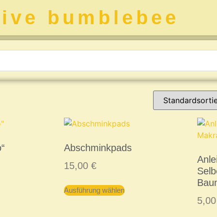
tive bumblebee
o“
Abschminkpads
Anle
15,00
€
Sel
Bau
Ausführung wählen
5,0