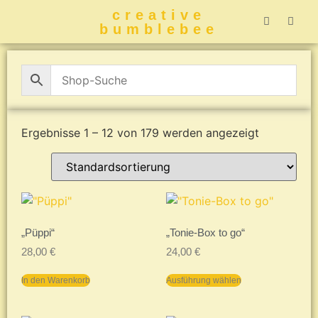
creative
bumblebee
Hummelbuch-
Hummelbuch-
Hummelbuch
Hummelbu
CreativeBumblebee 
Ergebnisse 1 – 12 von 179 werden angezeigt
„Püppi“
„Tonie-Box to go“
28,00
€
24,00
€
In den Warenkorb
Ausführung wählen