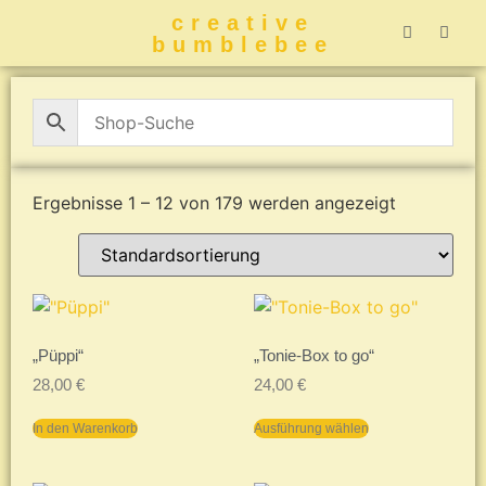
creative
bumblebee
Hummelbuch-
Hummelbuch-
Hummelbuch
Hummelbu
CreativeBumblebee 
Ergebnisse 1 – 12 von 179 werden angezeigt
„Püppi“
„Tonie-Box to go“
28,00
€
24,00
€
In den Warenkorb
Ausführung wählen