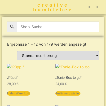
creative
bumblebee
Hummelbuch-
Hummelbuch-
Hummelbuch
Hummelbu
CreativeBumblebee 
Ergebnisse 1 – 12 von 179 werden angezeigt
„Püppi“
„Tonie-Box to go“
28,00
€
24,00
€
In den Warenkorb
Ausführung wählen