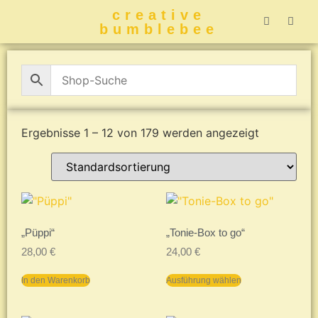
creative
bumblebee
Hummelbuch-
Hummelbuch-
Hummelbuch
Hummelbu
CreativeBumblebee 
Ergebnisse 1 – 12 von 179 werden angezeigt
„Püppi“
„Tonie-Box to go“
28,00
€
24,00
€
In den Warenkorb
Ausführung wählen