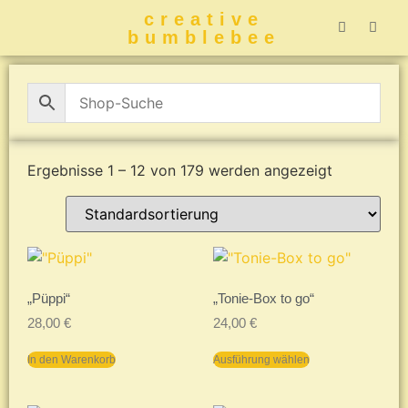
creative
bumblebee
Hummelbuch-
Hummelbuch-
Hummelbuch
Hummelbu
CreativeBumblebee 
Ergebnisse 1 – 12 von 179 werden angezeigt
„Püppi“
„Tonie-Box to go“
28,00
€
24,00
€
In den Warenkorb
Ausführung wählen